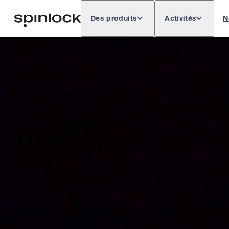
Des produits
Activités
N
Deutsch
English
Español
Français
LIEU:
Europe
North & South America
Res
EMPLACEMENT: