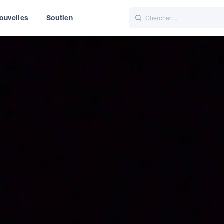
ouvelles
Soutien
Italiano
Nederlands
t of World
UK