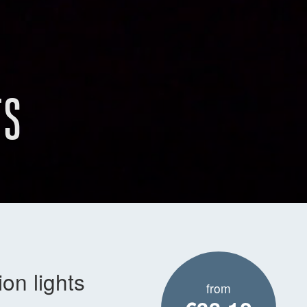
TS
on lights
from