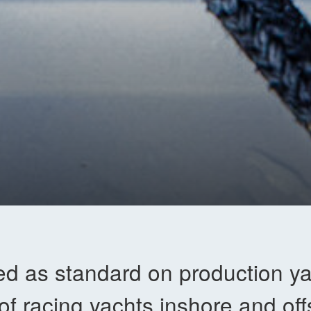
ed as standard on production y
of racing yachts inshore and of