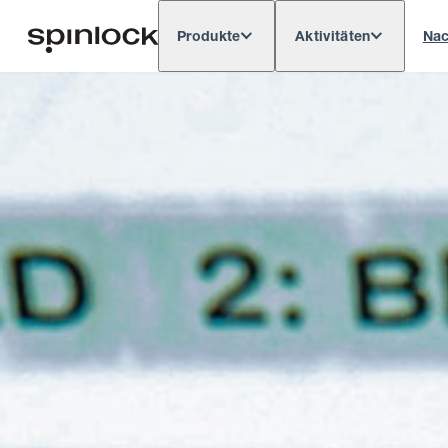
Produkte
Aktivitäten
Nac
Deutsch
English
Español
França
GEBIETSSCHEMA: