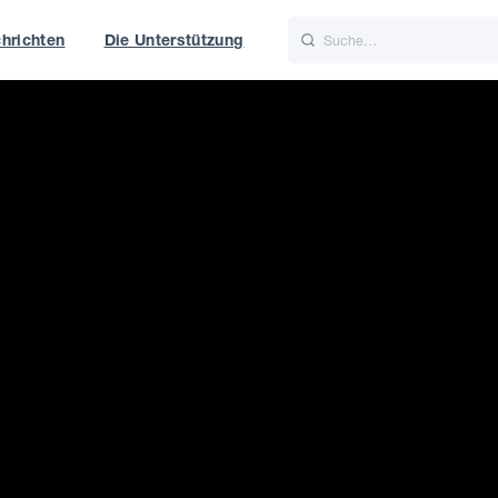
hrichten
Die Unterstützung
is
Italiano
Nederlands
t of World
UK