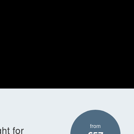
from
ht for