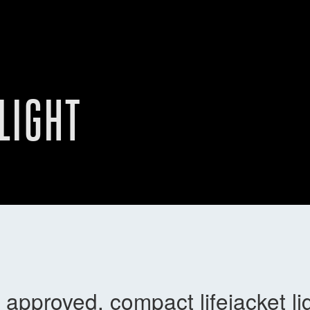
LIGHT
pproved, compact lifejacket lig