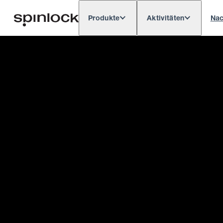
Produkte
Aktivitäten
Nac
Deutsch
English
Español
França
GEBIETSSCHEMA:
Europe
North & South America
Res
ORT: