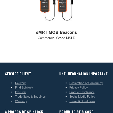
sMRT MOB Beacons
Commercial-Grade MSLD
SERVICE CLIENT
UNE INFORMATION IMPORTANT
Delivery
Declaration of Conformity
Find Spinlock
Privacy Policy
Pro Deal
Product Disclaimer
Trade Sales & Enquiries
Social Media Policy
Warranty
Terms & Conditions
À PROPOS DE SPINLOCK
PROUD TO BE B CORP