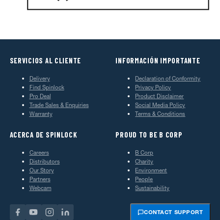
SERVICIOS AL CLIENTE
INFORMACIÓN IMPORTANTE
Delivery
Declaration of Conformity
Find Spinlock
Privacy Policy
Pro Deal
Product Disclaimer
Trade Sales & Enquiries
Social Media Policy
Warranty
Terms & Conditions
ACERCA DE SPINLOCK
PROUD TO BE B CORP
Careers
B Corp
Distributors
Charity
Our Story
Environment
Partners
People
Webcam
Sustainability
CONTACT SUPPORT