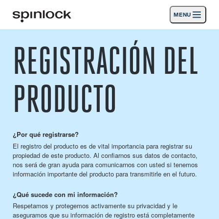
MENU
LUGAR:
REGISTRACIÓN DEL
Productos
Deutsch
English
Español
Français
Italiano
Nederlands
Actividades
PRODUCTO
UBICACIÓN:
Noticias
Europe
North & South America
Rest of World
UK
Apoyo
¿Por qué registrarse?
El registro del producto es de vital importancia para registrar su
SPORT & LEISURE
INDUSTRIAL
propiedad de este producto. Al confiarnos sus datos de contacto,
nos será de gran ayuda para comunicarnos con usted si tenemos
REST OF WORLD · ESPAÑOL
información importante del producto para transmitirle en el futuro.
¿Qué sucede con mi información?
Búsqueda
distribuidores
Cesta
Respetamos y protegemos activamente su privacidad y le
aseguramos que su información de registro está completamente