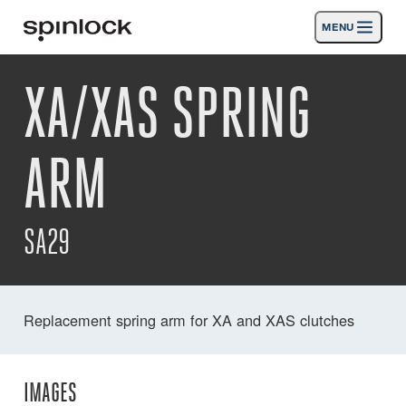
MENU
GEBIETSSCHEMA:
XA/XAS SPRING
Produkte
Deutsch
English
Español
Français
Italiano
Nederlands
Aktivitäten
ARM
ORT:
Nachrichten
Europe
North & South America
Rest of World
UK
Die Unterstützung
SA29
SPORT & LEISURE
INDUSTRIAL
REST OF WORLD · DEUTSCH
Replacement spring arm for XA and XAS clutches
Suche
Händler
Korb
IMAGES